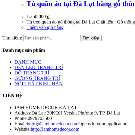
Tủ quần áo tại Đà Lạt bằng gỗ thô
1.250.000
₫
Tủ treo quần áo gỗ thông tại Đà Lạt Chất liệu : Gỗ thô
Thêm vào giỏ hàng
Tìm kiếm:
Tìm kiếm
Danh mục sản phẩm
DANH MỤC
ĐÈN LED TRANG TRÍ
ĐỒ TRANG TRÍ
GƯƠNG TRANG TRÍ
NỘI THẤT KIỂU HÀN
LIÊN HỆ
JAM HOME DECOR ĐÀ LẠT
Address:
Đà Lạt: 30KQH Yersin, Phường 9, TP. Đà Lạt
Phone:
0979703500
Email:
hotro@jamhomedecor.com
Opens in your application
Website:
http://Jamhomedecor.com