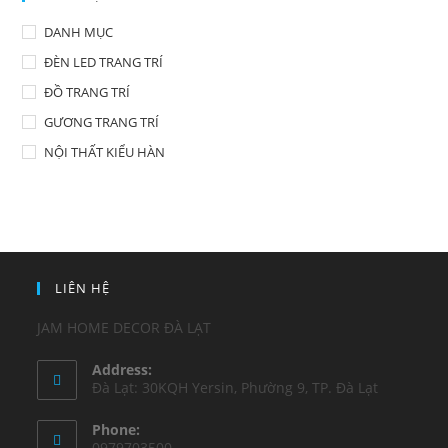
DANH MỤC
ĐÈN LED TRANG TRÍ
ĐỒ TRANG TRÍ
GƯƠNG TRANG TRÍ
NỘI THẤT KIỂU HÀN
LIÊN HỆ
JAM HOME DECOR ĐÀ LẠT
Address:
Đà Lạt: 30KQH Yersin, Phường 9, TP. Đà Lạt
Phone:
0979703500