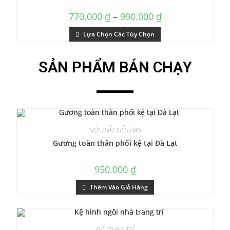
770.000
₫
–
990.000
₫
Lựa Chọn Các Tùy Chọn
SẢN PHẨM BÁN CHẠY
NỘI THẤT KIỂU HÀN
Gương toàn thân phối kệ tại Đà Lạt
950.000
₫
Thêm Vào Giỏ Hàng
ĐỒ TRANG TRÍ