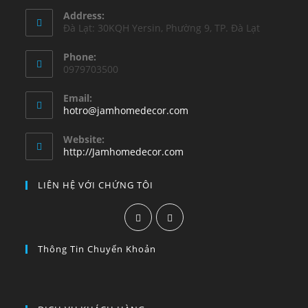
Address:
Đà Lạt: 30KQH Yersin, Phường 9, TP. Đà Lạt
Phone:
0979703500
Email:
hotro@jamhomedecor.com
Website:
http://Jamhomedecor.com
LIÊN HỆ VỚI CHỨNG TÔI
Thông Tin Chuyển Khoản