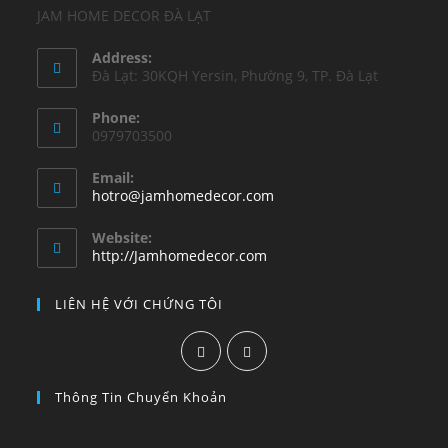
JAM HOME DECOR ĐÀ LẠT
Address:
Đà Lạt: 30KQH Yersin, Phường 9, TP. Đà Lạt
Phone:
0979703500
Email:
hotro@jamhomedecor.com
Website:
http://Jamhomedecor.com
LIÊN HỆ VỚI CHỨNG TÔI
Thông Tin Chuyển Khoản