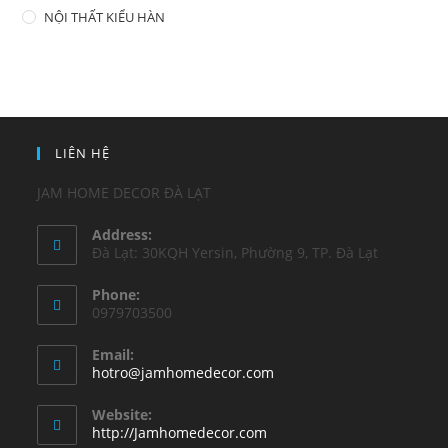
NỘI THẤT KIỂU HÀN
LIÊN HỆ
JAM HOME DECOR ĐÀ LẠT
Address:
Đà Lạt: 30KQH Yersin, Phường 9, TP. Đà Lạt
Phone:
0979703500
Email:
hotro@jamhomedecor.com
Website:
http://Jamhomedecor.com