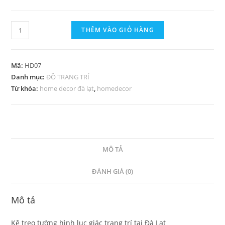
THÊM VÀO GIỎ HÀNG
Mã:
HD07
Danh mục:
ĐỒ TRANG TRÍ
Từ khóa:
home decor đà lạt
,
homedecor
MÔ TẢ
ĐÁNH GIÁ (0)
Mô tả
Kệ treo tường hình lục giác trang trí tại Đà Lạt