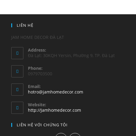
LIÊN HỆ
JAM HOME DECOR ĐÀ LẠT
Address:
Đà Lạt: 30KQH Yersin, Phường 9, TP. Đà Lạt
Phone:
0979703500
Email:
hotro@jamhomedecor.com
Website:
http://Jamhomedecor.com
LIÊN HỆ VỚI CHỨNG TÔI