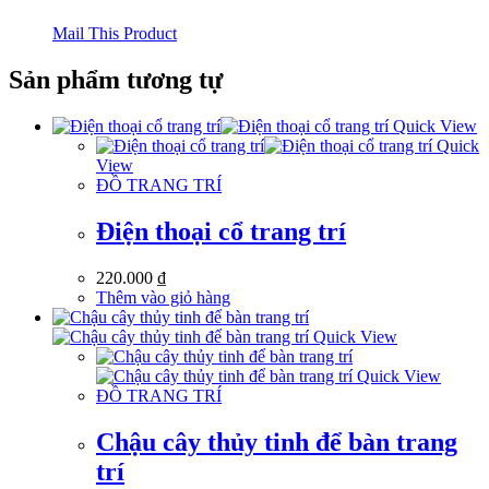
Mail This Product
Sản phẩm tương tự
Quick View
Quick
View
ĐỒ TRANG TRÍ
Điện thoại cổ trang trí
220.000
₫
Thêm vào giỏ hàng
Quick View
Quick View
ĐỒ TRANG TRÍ
Chậu cây thủy tinh để bàn trang
trí