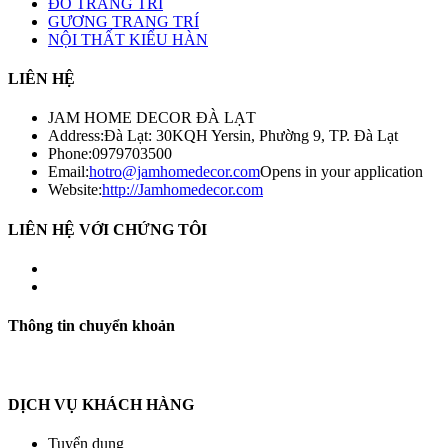
ĐỒ TRANG TRÍ
GƯƠNG TRANG TRÍ
NỘI THẤT KIỂU HÀN
LIÊN HỆ
JAM HOME DECOR ĐÀ LẠT
Address:
Đà Lạt: 30KQH Yersin, Phường 9, TP. Đà Lạt
Phone:
0979703500
Email:
hotro@jamhomedecor.com
Opens in your application
Website:
http://Jamhomedecor.com
LIÊN HỆ VỚI CHỨNG TÔI
Thông tin chuyển khoản
DỊCH VỤ KHÁCH HÀNG
Tuyển dụng