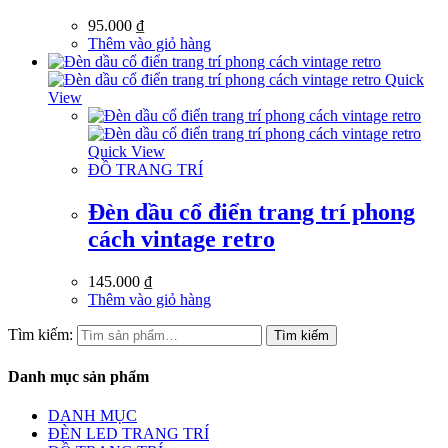
95.000
₫
Thêm vào giỏ hàng
Quick
View
Quick View
ĐỒ TRANG TRÍ
Đèn dầu cổ điển trang trí phong
cách vintage retro
145.000
₫
Thêm vào giỏ hàng
Tìm kiếm:
Tìm kiếm
Danh mục sản phẩm
DANH MỤC
ĐÈN LED TRANG TRÍ